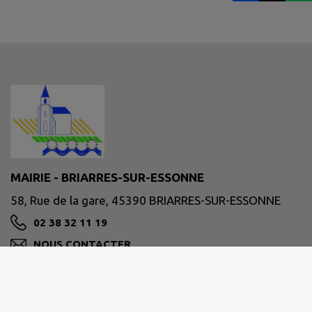
MAIRIE - BRIARRES-SUR-ESSONNE
58, Rue de la gare, 45390 BRIARRES-SUR-ESSONNE
02 38 32 11 19
NOUS CONTACTER
M'Y RENDRE
www.briarres-sur-essonne.fr