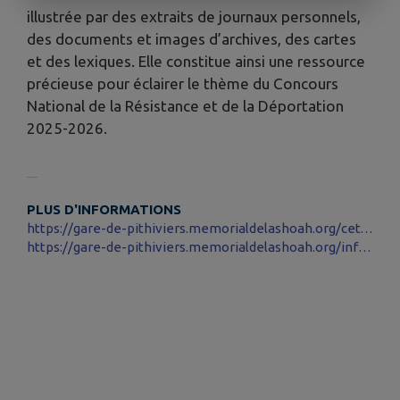
illustrée par des extraits de journaux personnels,
des documents et images d’archives, des cartes
et des lexiques. Elle constitue ainsi une ressource
précieuse pour éclairer le thème du Concours
National de la Résistance et de la Déportation
2025-2026.
PLUS D'INFORMATIONS
https://gare-de-pithiviers.memorialdelashoah.org/cet-ete-participez-aux-visites-guidees-de-la-gare-de-pithiviers/
https://gare-de-pithiviers.memorialdelashoah.org/infos-pratiques.html