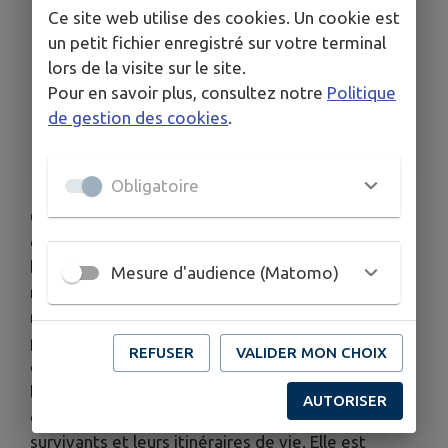
HORAIRES
Ce site web utilise des cookies. Un cookie est
14h-18h
un petit fichier enregistré sur votre terminal
TARIFS
lors de la visite sur le site.
gratuit
Pour en savoir plus, consultez notre
Politique
ORGANISÉ PAR
de gestion des cookies
.
Musée de la Gare de Pithiviers - Mémorial de la
Shoah
Obligatoire
Cette exposition aborde la découverte des
camps nazis par les armées alliées (américaines,
britanniques, françaises et soviétiques), le
Mesure d'audience (Matomo)
rapatriement des déportés et les tentatives de
reconstruction, ainsi que la prise de conscience
progressive de la réalité de l'univers
REFUSER
VALIDER MON CHOIX
concentrationnaire nazi et la nécessité de juger
les auteurs de ces crimes. L’exposition met
AUTORISER
également en avant les témoignages de
survivants et leurs itinéraires de vie. Elle est