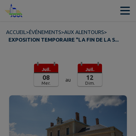
Contenu
Menu
Recherche
Pied de page
ACCUEIL
>
ÉVÉNEMENTS
>
AUX ALENTOURS
>
EXPOSITION TEMPORAIRE "LA FIN DE LA S...
Juil.
Juil.
08
12
au
Mer.
Dim.