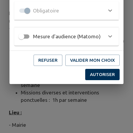
Obligatoire
Horaires et conditions de travail (peuvent être
modulées)
- Horaires : 8 heures hebdomadaires
Mesure d'audience (Matomo)
Lundi : 8h à 10h et 14h à 16h (dont réalisation
des états des lieux de sortie)
Jeudi : 7h30 à 8h30
REFUSER
VALIDER MON CHOIX
Vendredi : 17h à 18h30 (dont réalisation des
états des lieux d’entrée)
AUTORISER
Distribution du courrier : 30 Minutes par
semaine
Missions diverses et interventions
ponctuelles : 1h par semaine
Lieu :
- Mairie