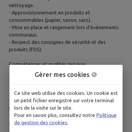
nettoyage.
- Approvisionnement en produits et
consommables (papier, savon, sacs).
- Mise en place et rangement lors d’événements
communaux.
- Respect des consignes de sécurité et des
produits (FDS).
Compétences et qualités requises
- Sens de l’organisation, rigueur et discrétion.
Gérer mes cookies 🍪
- Respect des règles d’hygiène et de sécurité.
- Capacité à travailler en autonomie et en équipe.
Ce site web utilise des cookies. Un cookie est
- Bonne condition physique.
un petit fichier enregistré sur votre terminal
lors de la visite sur le site.
Formation et expérience
:
Pour en savoir plus, consultez notre
Politique
- CAP/BEP propreté ou expérience équivalente
de gestion des cookies
.
souhaitée.
- Expérience en collectivités appréciée.