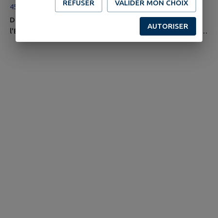
REFUSER
VALIDER MON CHOIX
45390 Briarres-sur-Essonne
Description Ce parcours au coeur de la vallée de
AUTORISER
l'Essonne recèle de nombreux trésors qui s'offrent aux
randonneurs. De nombreux moulins à eau comme ceux
de Tingrain ou de Châtillon témoignent de l'intense
utilisation des eaux de l'Essonne autrefois. On y moulait
les céréales cultivées sur le plateau beauceron. La vallée
de l'Essonne a également gardé son caractère naturel. Le
marais d'Orville-...