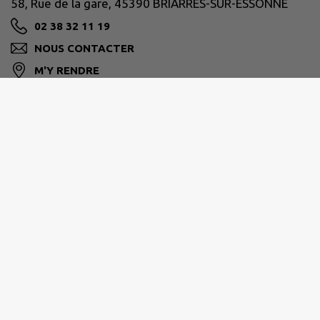
58, Rue de la gare, 45390 BRIARRES-SUR-ESSONNE
02 38 32 11 19
NOUS CONTACTER
M'Y RENDRE
www.briarres-sur-essonne.fr
Horaires d’ouverture
Mardi de 8h30 à 12h30
Mercredi de 8h30 à 12h30
Vendredi de 13h30 à 17H00
Samedi de 9h à 11h