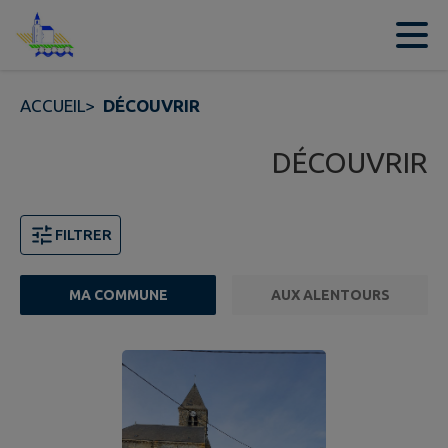
Contenu
Menu
Recherche
Pied de page
ACCUEIL
>
DÉCOUVRIR
DÉCOUVRIR
FILTRER
MA COMMUNE
AUX ALENTOURS
3 points d'intérêts trouvés.