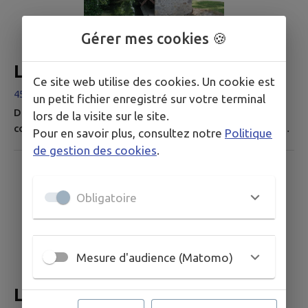
abside a été...
Gérer mes cookies 🍪
LE PR DU LARRIS
Ce site web utilise des cookies. Un cookie est
45390 Briarres-sur-Essonne
un petit fichier enregistré sur votre terminal
Description A cheval sur la Beauce et le Gâtinais, la
lors de la visite sur le site.
commune de Briarres-sur-Essonne est depuis toujours
Pour en savoir plus, consultez notre
Politique
consacrée à l'agriculture. Les vastes terres cultivées
de gestion des cookies
.
descendent lentement du plateau beauceron jusqu'à
l'Essonne, entrecoupées de bois, taillis et de plaines
calcicoles. Formé au grès des techniques de culture, le
Obligatoire
paysage offre une diversité qui tranche avec les vaste
étendues de la...
Mesure d'audience (Matomo)
LE SENTIER DES MOULINS