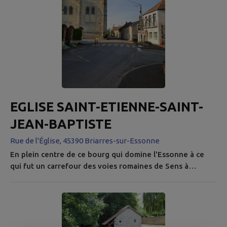
EGLISE SAINT-ETIENNE-SAINT-
JEAN-BAPTISTE
Rue de l'Église, 45390 Briarres-sur-Essonne
En plein centre de ce bourg qui domine l'Essonne à ce
qui fut un carrefour des voies romaines de Sens à
Chartres et d'Orléans à Reims, l'église constitue une
masse imposante. Le monument est visiblement constitué
de deux parties : la nef, étroite et basse, date du XIe
siècle. Deux siècle plus tard, avec l'évolution de la
spiritualité, on a voulu un chœur plus ample. la vieille