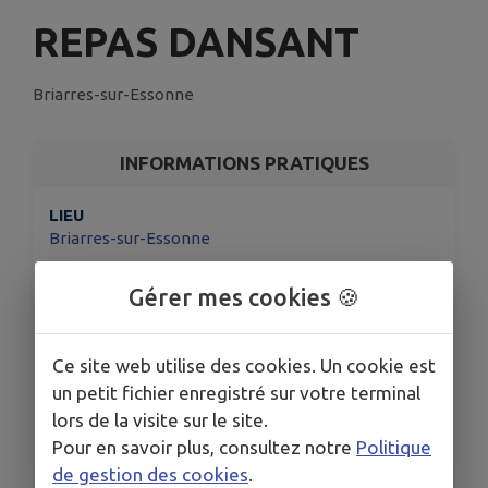
REPAS DANSANT
Briarres-sur-Essonne
INFORMATIONS PRATIQUES
LIEU
Briarres-sur-Essonne
DATE
Gérer mes cookies 🍪
Le dim. 19 avr.
HORAIRES
Le 19 avril 2026 à partir de 12h30
Ce site web utilise des cookies. Un cookie est
TARIFS
un petit fichier enregistré sur votre terminal
Repas dansant : 38 €
lors de la visite sur le site.
Après-midi dansante (dès 14h30) : 15 €
Pour en savoir plus, consultez notre
Politique
de gestion des cookies
.