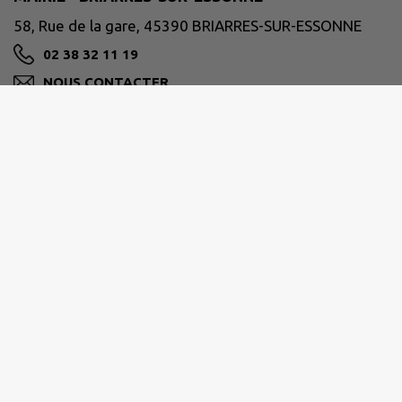
58, Rue de la gare, 45390 BRIARRES-SUR-ESSONNE
02 38 32 11 19
NOUS CONTACTER
M'Y RENDRE
www.briarres-sur-essonne.fr
Horaires d’ouverture
Mardi de 8h30 à 12h30
Mercredi de 8h30 à 12h30
Vendredi de 13h30 à 17H00
Samedi de 9h à 11h