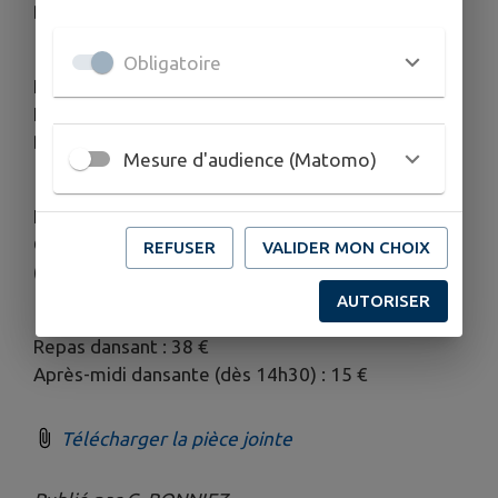
Bonjour,
Obligatoire
LE COMITE DES FETES DE BRIARRES-SUR-
ESSONNE ORGANISE UN REPAS DANSANT LE
DIMANCHE 19 AVRIL 2026 A 12h30
Mesure d'audience (Matomo)
L' EVENEMENT A LIEU AU CENTRE SOCIO-
CULTUREL, SALLE DES FETES DE PUISEAUX
REFUSER
VALIDER MON CHOIX
(RUE NIEDER RODEN (DIRECTION MALESHERBES)
AUTORISER
Repas dansant : 38 €
Après-midi dansante (dès 14h30) : 15 €
Télécharger la pièce jointe