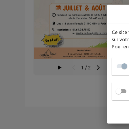
Ce site 
sur votr
Pour en
1
/
2