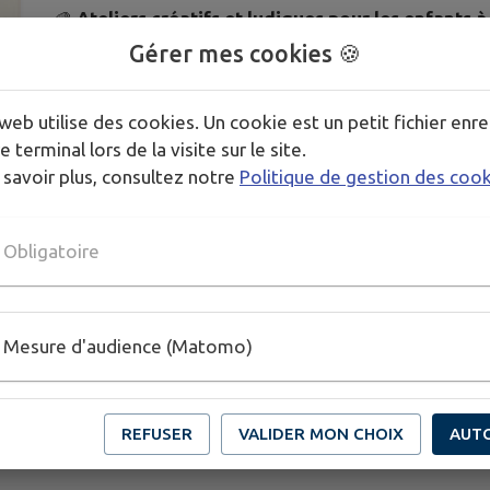
🎨
Ateliers créatifs et ludiques pour les enfants à
🕙 Du mardi au vendredi de
10h00 à 12h00
(Durée d
Gérer mes cookies 🍪
💰 Gratuit – Sur inscription
📞
Inscriptions :
01 64 98 75 52
web utilise des cookies. Un cookie est un petit fichier enre
📧
service.culture@milly-la-foret.fr
e terminal lors de la visite sur le site.
 savoir plus, consultez notre
Politique de gestion des coo
✨ Un programme estival pour éveiller l'imagination,
Obligatoire
Mesure d'audience (Matomo)
REFUSER
VALIDER MON CHOIX
AUT