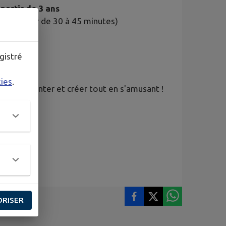
 partir de 3 ans
'un atelier de 30 à 45 minutes)
gistré
kies
.
 expérimenter et créer tout en s'amusant !
ORISER