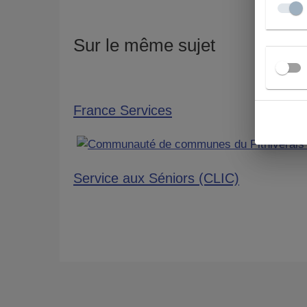
Sur le même sujet
France Services
Service aux Séniors (CLIC)