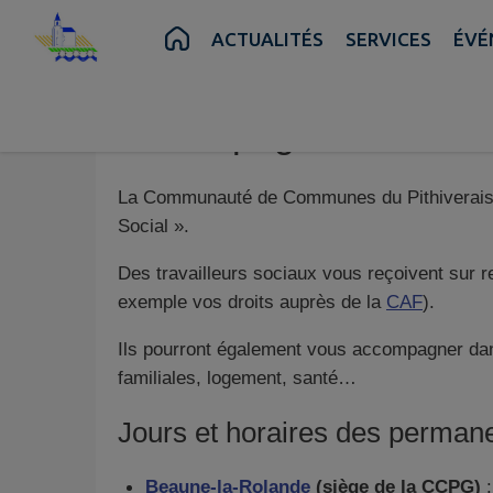
Contenu
Menu
Recherche
Pied de page
ACTUALITÉS
SERVICES
ÉVÉ
Accompagnement soci
La Communauté de Communes du Pithiverais G
Social ».
Des travailleurs sociaux vous reçoivent sur 
exemple vos droits auprès de la
CAF
).
Ils pourront également vous accompagner dans 
familiales, logement, santé…
Jours et horaires des perman
Beaune-la-Rolande
(siège de la CCPG)
: