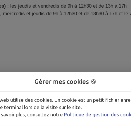
es)
: les jeudis et vendredis de 9h à 12h30 et de 13h à 17h
s, mercredis et jeudis de 9h à 12h30 et de 13h30 à 17h et le
Gérer mes cookies 🍪
web utilise des cookies. Un cookie est un petit fichier enre
tive (RSA)
e terminal lors de la visite sur le site.
 savoir plus, consultez notre
Politique de gestion des coo