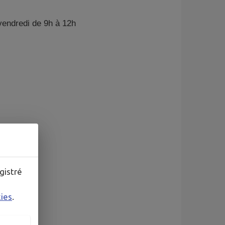
 vendredi de 9h à 12h
gistré
kies
.