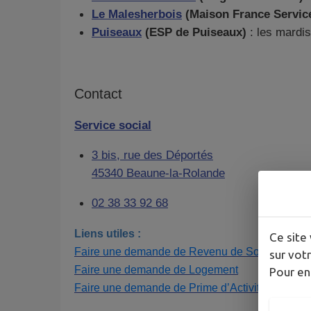
Le Malesherbois
(Maison France Servic
Puiseaux
(ESP de Puiseaux)
: les mardi
Contact
Service social
3 bis, rue des Déportés
45340 Beaune-la-Rolande
02 38 33 92 68
Liens utiles :
Ce site 
Faire une demande de Revenu de Solidarité Ac
sur votr
Faire une demande de Logement
Pour en
Faire une demande de Prime d’Activité